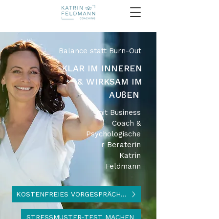
Balance statt Burn-Out
KLAR IM INNEREN
& WIRKSAM IM
AUßEN
mit Business
Coach &
Psychologische
r Beraterin
Katrin
Feldmann
KOSTENFREIES VORGESPRÄCH ANFRAGEN
STRESSMUSTER-TEST MACHEN