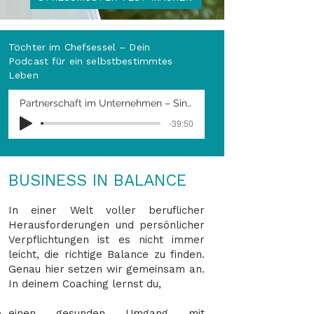
Töchter im Chefsessel – Dein
Podcast
für ein selbstbestimmtes
Leben
Partnerschaft im Unternehmen – Sina Thomas, eine Nachfolgerin im Interview
-39:50
BUSINESS IN BALANCE
info@kfeldmann.de
In einer Welt voller beruflicher
Herausforderungen und persönlicher
Verpflichtungen ist es nicht immer
leicht, die richtige Balance zu finden.
Genau hier setzen wir gemeinsam an.
In deinem Coaching lernst du,
einen gesunden Umgang mit