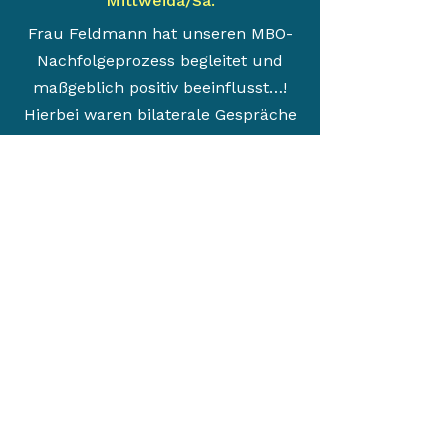
Mittweida/Sa.
Frau Feldmann hat unseren MBO-
Nachfolgeprozess begleitet und
maßgeblich positiv beeinflusst…!
Hierbei waren bilaterale Gespräche
zu führen bis hin zu Workshops zu
moderieren! Ich persönlich konnte
mich im Austausch mit Frau
Feldmann sehr konstruktiv
reflektieren und bin ihr dankbar für
die Impulse, die ich in den
vergangenen Jahren durch sie
bekommen habe! Das gilt sowohl im
unternehmerischen als auch im
privaten Bereich!